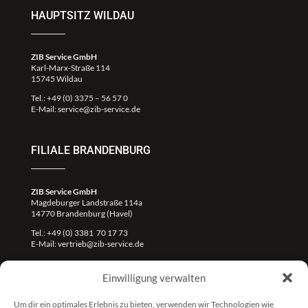
HAUPTSITZ WILDAU
ZIB Service GmbH
Karl-Marx-Straße 114
15745 Wildau
Tel.:
+49 (0) 3375 – 56 57 0
E-Mail:
service@zib-service.de
FILIALE BRANDENBURG
ZIB Service GmbH
Magdeburger Landstraße 114a
14770 Brandenburg (Havel)
Tel.:
+49 (0) 3381 70 17 73
E-Mail:
vertrieb@zib-service.de
Einwilligung verwalten
Um dir ein optimales Erlebnis zu bieten, verwenden wir Technologien wie