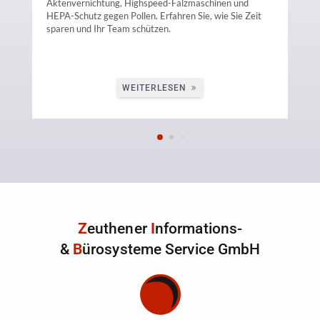
Aktenvernichtung, Highspeed-Falzmaschinen und
HEPA-Schutz gegen Pollen. Erfahren Sie, wie Sie Zeit
Kon
sparen und Ihr Team schützen.
WEITERLESEN
Z
euthener
I
nformations-
&
B
ürosysteme Service GmbH